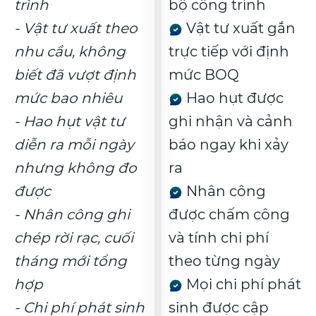
trình
bộ công trình
- Vật tư xuất theo
Vật tư xuất gắn
nhu cầu, không
trực tiếp với định
biết đã vượt định
mức BOQ
mức bao nhiêu
Hao hụt được
- Hao hụt vật tư
ghi nhận và cảnh
diễn ra mỗi ngày
báo ngay khi xảy
nhưng không đo
ra
được
Nhân công
- Nhân công ghi
được chấm công
chép rời rạc, cuối
và tính chi phí
tháng mới tổng
theo từng ngày
hợp
Mọi chi phí phát
- Chi phí phát sinh
sinh được cập