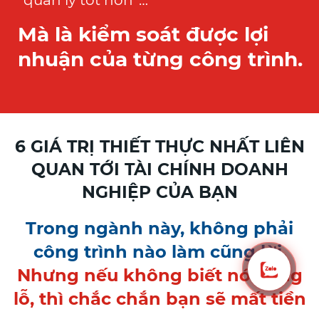
Mà là kiểm soát được lợi
nhuận của từng công trình.
6 GIÁ TRỊ THIẾT THỰC NHẤT LIÊN
QUAN TỚI TÀI CHÍNH DOANH
NGHIỆP CỦA BẠN
Trong ngành này, không phải
công trình nào làm cũng lời.
Nhưng nếu không biết nó đang
lỗ, thì chắc chắn bạn sẽ mất tiền