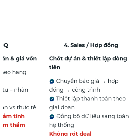
BOQ
4. Sales / Hợp đồng
oán & giá vốn
Chốt dự án & thiết lập dòng
tiền
theo hạng
Chuyển báo giá → hợp
 tư – nhân
đồng → công trình
Thiết lập thanh toán theo
án vs thực tế
giai đoạn
cảm tính
Đồng bộ dữ liệu sang toàn
 âm thầm
hệ thống
Không rớt deal