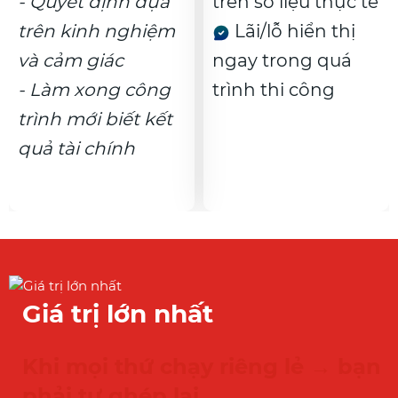
- Quyết định dựa
trên số liệu thực tế
trên kinh nghiệm
Lãi/lỗ hiển thị
và cảm giác
ngay trong quá
- Làm xong công
trình thi công
trình mới biết kết
quả tài chính
Giá trị lớn nhất
Khi mọi thứ chạy riêng lẻ → bạn
phải tự ghép lại