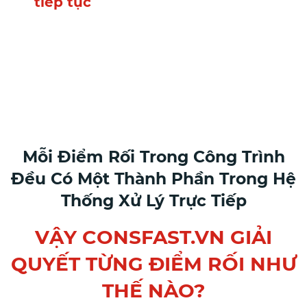
tiếp tục
Và quyết định… vẫn phải
đưa ra mỗi ngày nhưng dựa
trên cảm giác
Mỗi Điểm Rối Trong Công Trình
Đều Có Một Thành Phần Trong Hệ
Thống Xử Lý Trực Tiếp
VẬY CONSFAST.VN GIẢI
QUYẾT TỪNG ĐIỂM RỐI NHƯ
THẾ NÀO?