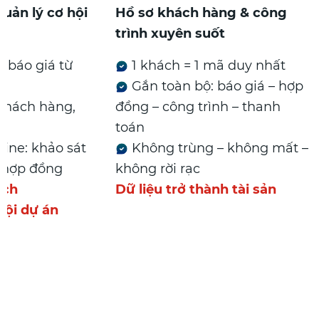
uản lý cơ hội
Hồ sơ khách hàng & công
trình xuyên suốt
 báo giá từ
1 khách = 1 mã duy nhất
Gắn toàn bộ: báo giá – hợp
khách hàng,
đồng – công trình – thanh
toán
line: khảo sát
Không trùng – không mất –
 hợp đồng
không rời rạc
ách
Dữ liệu trở thành tài sản
hội dự án