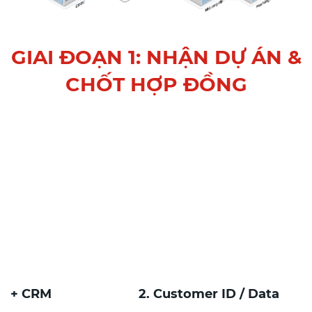
GIAI ĐOẠN 1: NHẬN DỰ ÁN &
CHỐT HỢP ĐỒNG
te + CRM
2. Customer ID / Data