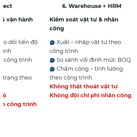
oject
6. Warehouse + HRM
ộ & vận hành
Kiểm soát vật tư & nhân
công
eo dõi tiến độ
Xuất – nhập vật tư theo
trình
công trình
 công trình
So sánh với định mức BOQ
Chấm công – tính lương
 trạng theo
theo công trình
Không thất thoát vật tư
 độ
Không đội chi phí nhân công
o công trình