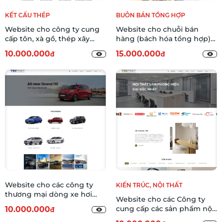
KẾT CẤU THÉP
BUÔN BÁN TỔNG HỢP
Website cho công ty cung
Website cho chuỗi bán
cấp tôn, xà gồ, thép xây
hàng (bách hóa tổng hợp)
dựng MSPP-01
SPST-01
10.000.000
15.000.000
đ
đ
Website cho các công ty
KIẾN TRÚC, NỘI THẤT
thương mại dòng xe hơi
Website cho các Công ty
thương hiệu Hyundai -
cung cấp các sản phẩm nội
10.000.000
đ
DCAR01
thất văn phòng DOIT-01