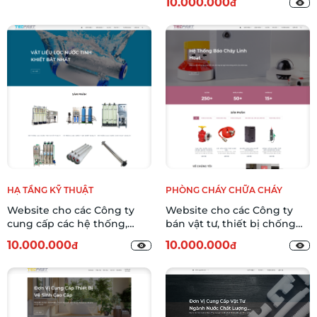
10.000.000
đ
HẠ TẦNG KỸ THUẬT
PHÒNG CHÁY CHỮA CHÁY
Website cho các Công ty
Website cho các Công ty
cung cấp các hệ thống,
bán vật tư, thiết bị chống
thiết bị, vật tư xử lý nước
cháy & chống sét DFLA-01
10.000.000
10.000.000
đ
đ
DWTM-01