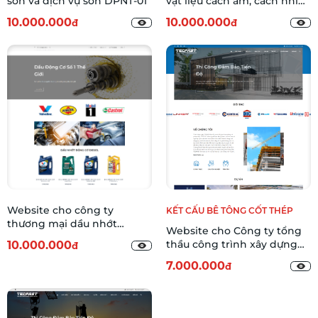
sơn và dịch vụ sơn DPNT-01
vật liệu cách âm, cách nhiệt,
chống cháy DSIF-01
10.000.000
10.000.000
đ
đ
Website cho công ty
KẾT CẤU BÊ TÔNG CỐT THÉP
thương mại dầu nhớt
Website cho Công ty tổng
DLCO-01
thầu công trình xây dựng
10.000.000
đ
lớn bê tông cốt thép CHRC-
7.000.000
đ
01