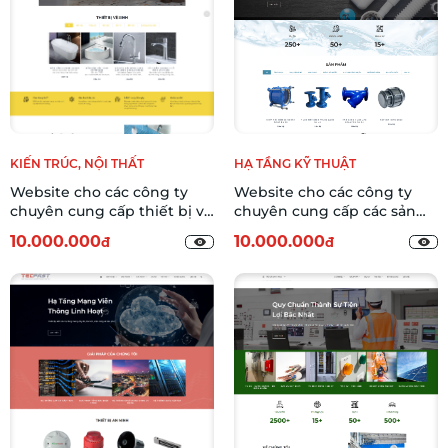
KIẾN TRÚC, NỘI THẤT
HẠ TẦNG KỸ THUẬT
Website cho các công ty
Website cho các công ty
chuyên cung cấp thiết bị vệ
chuyên cung cấp các sản
sinh DSNT-01
phẩm ống nước và vật tư
10.000.000
10.000.000
đ
đ
ngành nước DWPA-01