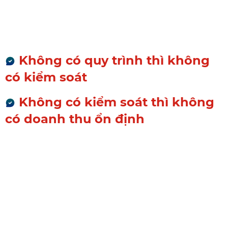
kết quả rõ ràng
Nhưng:
Không có quy trình thì không
có kiểm soát
Không có kiểm soát thì không
có doanh thu ổn định
Câu hỏi là:
"Làm sao để quy trình
này không phụ thuộc vào trí
nhớ và con người?"