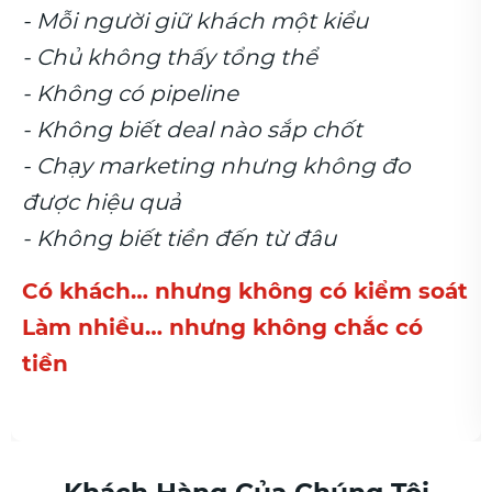
khách một kiểu
Chủ thấy toàn b
 tổng thể
Không cần hỏi 
ine
Biết rõ kênh nào
l nào sắp chốt
Tối ưu marketin
g nhưng không đo
 đến từ đâu
g không có kiểm soát
ng không chắc có