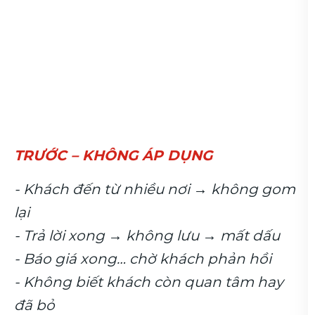
 ÁP DỤNG
SAU – CÓ ÁP DỤ
nhiều nơi → không gom
Toàn bộ khách v
Mỗi khách = 1 hồ
 không lưu → mất dấu
Mỗi cơ hội đi th
chờ khách phản hồi
Biết chính xác 
ách còn quan tâm hay
Tự động nhắc f
Không bỏ sót k