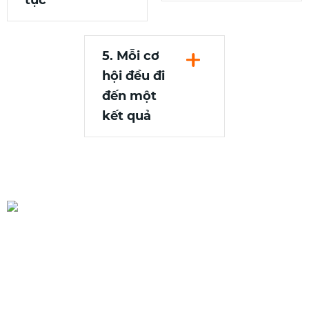
5. Mỗi cơ
hội đều đi
đến một
kết quả
Một khách hàng không nên
bị bỏ rơi giữa chừng
Mà phải được dẫn tới một