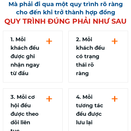
Mà phải đi qua một quy trình rõ ràng
cho đến khi trở thành hợp đồng
QUY TRÌNH ĐÚNG PHẢI NHƯ SAU
1. Mỗi
2. Mỗi
khách đều
khách đều
được ghi
có trạng
nhận ngay
thái rõ
từ đầu
ràng
3. Mỗi cơ
4. Mỗi
hội đều
tương tác
được theo
đều được
dõi liên
lưu lại
tục