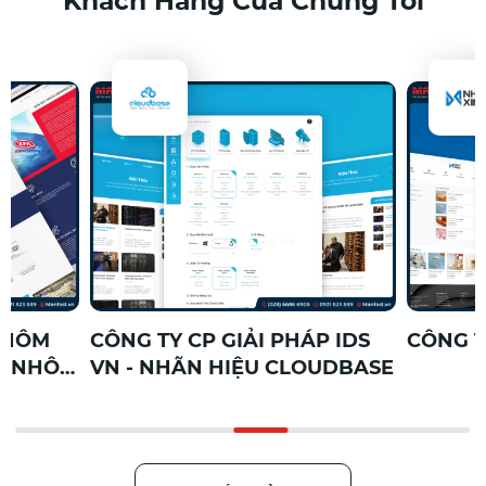
Khách Hàng Của Chúng Tôi
G TY CP GIẢI PHÁP IDS
CÔNG TY TNHH NHỎ
 - NHÃN HIỆU CLOUDBASE