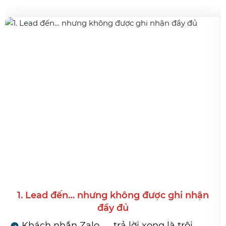
ng không được ghi nhận
2. Báo giá
đầy đủ
Gửi báo giá → khô
 trả lời xong là trôi