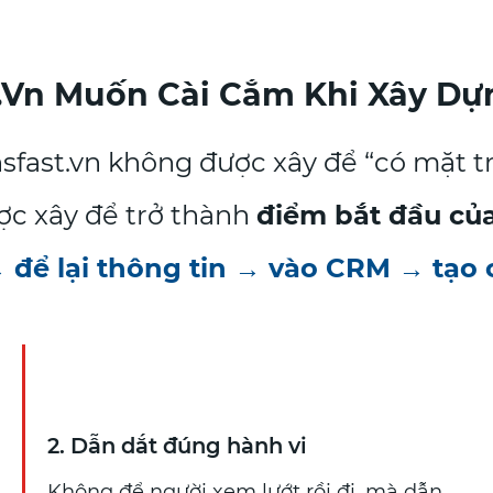
ast.vn Muốn Cài Cắm Khi Xây D
fast.vn không được xây để “có mặt tr
ợc xây để trở thành
điểm bắt đầu của
để lại thông tin → vào CRM → tạo 
2. Dẫn dắt đúng hành vi
Không để người xem lướt rồi đi, mà dẫn