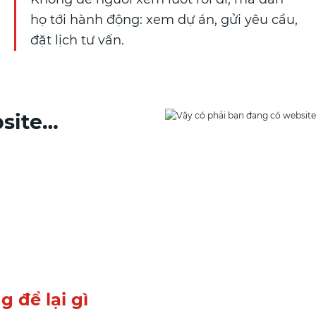
họ tới hành động: xem dự án, gửi yêu cầu,
đặt lịch tư vấn.
bsite…
 để lại gì