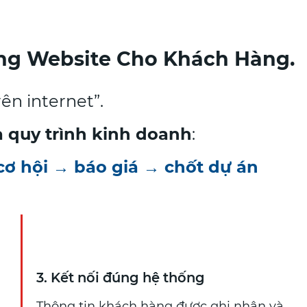
ựng Website Cho Khách Hàng.
ên internet”.
 quy trình kinh doanh
:
cơ hội → báo giá → chốt dự án
3. Kết nối đúng hệ thống
Thông tin khách hàng được ghi nhận và