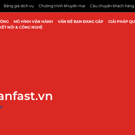
Bảng giá dịch vụ
Chương trình khuyến mại
Câu chuyện khách hàng
CÔNG
MÔ HÌNH VẬN HÀNH
VẤN ĐỀ BẠN ĐANG GẶP
GIẢI PHÁP Q
KẾT NỐI & CÔNG NGHỆ
anfast.vn
”