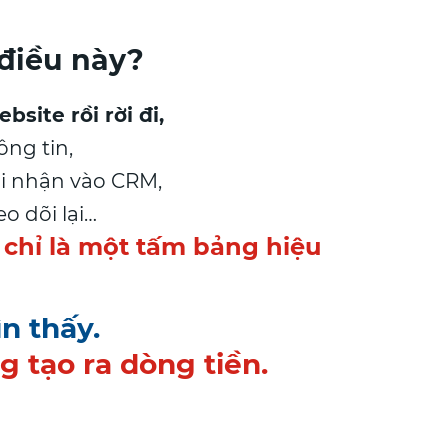
 điều này?
site rồi rời đi,
ông tin,
 nhận vào CRM,
 dõi lại…
 chỉ là một tấm bảng hiệu
n thấy.
 tạo ra dòng tiền.