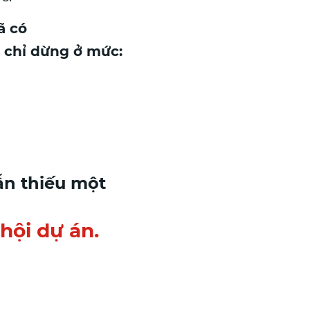
ã có
 chỉ dừng ở mức:
ẫn thiếu một
hội dự án.