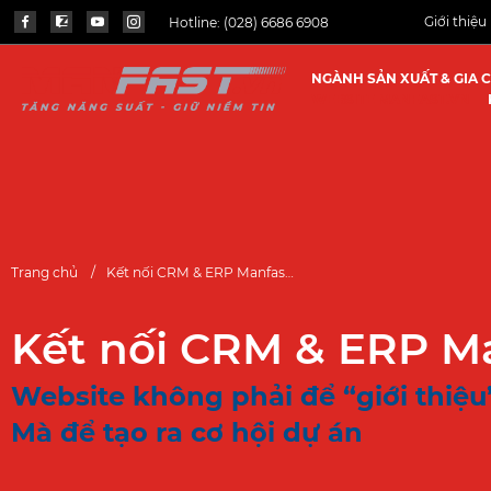
Giới thiệu
Hotline:
(028) 6686 6908
NGÀNH SẢN XUẤT & GIA 
WEBSITE MANFAST.VN
Trang chủ
Kết nối CRM & ERP Manfast.vn
Kết nối CRM & ERP M
Website không phải để “giới thiệu
Mà để tạo ra cơ hội dự án