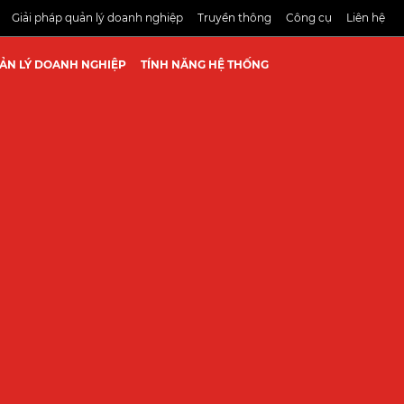
Giải pháp quản lý doanh nghiệp
Truyền thông
Công cụ
Liên hệ
UẢN LÝ DOANH NGHIỆP
TÍNH NĂNG HỆ THỐNG