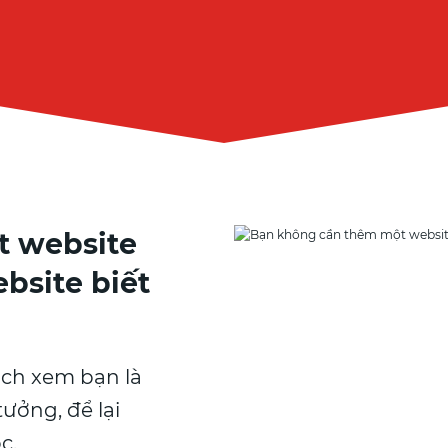
t website
bsite biết
ch xem bạn là
tưởng, để lại
c.