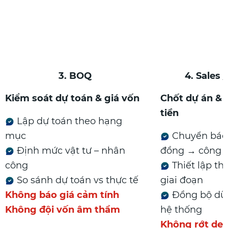
3. BOQ
4. Sales
Kiểm soát dự toán & giá vốn
Chốt dự án & 
tiền
Lập dự toán theo hạng
mục
Chuyển báo
Định mức vật tư – nhân
đồng → công t
công
Thiết lập th
So sánh dự toán vs thực tế
giai đoạn
Không báo giá cảm tính
Đồng bộ dữ 
Không đội vốn âm thầm
hệ thống
Không rớt dea