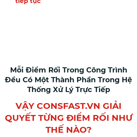
tiếp tục
Và quyết định… vẫn phải
đưa ra mỗi ngày nhưng dựa
trên cảm giác
Mỗi Điểm Rối Trong Công Trình
Đều Có Một Thành Phần Trong Hệ
Thống Xử Lý Trực Tiếp
VẬY CONSFAST.VN GIẢI
QUYẾT TỪNG ĐIỂM RỐI NHƯ
THẾ NÀO?