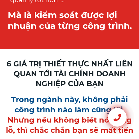
Mà là kiểm soát được lợi
nhuận của từng công trình.
6 GIÁ TRỊ THIẾT THỰC NHẤT LIÊN
QUAN TỚI TÀI CHÍNH DOANH
NGHIỆP CỦA BẠN
Trong ngành này, không phải
công trình nào làm cũng lời.
Nhưng nếu không biết nó đang
lỗ, thì chắc chắn bạn sẽ mất tiền