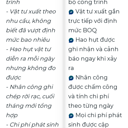
trình
bộ công trình
- Vật tư xuất theo
Vật tư xuất gắn
nhu cầu, không
trực tiếp với định
biết đã vượt định
mức BOQ
mức bao nhiêu
Hao hụt được
- Hao hụt vật tư
ghi nhận và cảnh
diễn ra mỗi ngày
báo ngay khi xảy
nhưng không đo
ra
được
Nhân công
- Nhân công ghi
được chấm công
chép rời rạc, cuối
và tính chi phí
tháng mới tổng
theo từng ngày
hợp
Mọi chi phí phát
- Chi phí phát sinh
sinh được cập