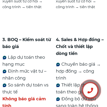
3. BOQ – Kiểm soát từ
4. Sales & Hợp đồng –
báo giá
Chốt và thiết lập
dòng tiền
Lập dự toán theo
hạng mục
Chuyển báo giá →
Định mức vật tư –
hợp đồng → công
nhân công
trình
So sánh dự toán vs
Thiết lập thanh
thực tế
toán theo giai đoạn
Không báo giá cảm
Đồng bộ dữ liệu
tính
sang toàn hệ thống