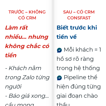
TRƯỚC – KHÔNG
SAU – CÓ CRM
CÓ CRM
CONSFAST
Làm rất
Biết trước khi
nhiều… nhưng
tiền về
không chắc có
Mỗi khách = 1
tiền
hồ sơ rõ ràng
- Khách nằm
trong hệ thống
trong Zalo từng
Pipeline thể
người
hiện đúng từng
- Báo giá xong…
giai đoạn chào
cầu mong
thầu