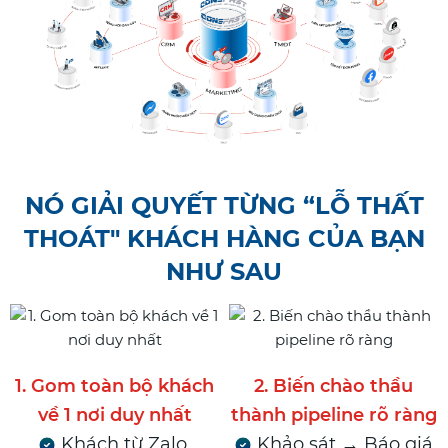
NÓ GIẢI QUYẾT TỪNG “LỖ THẤT
THOÁT" KHÁCH HÀNG CỦA BẠN
NHƯ SAU
1. Gom toàn bộ khách
2. Biến chào thầu
về 1 nơi duy nhất
thành pipeline rõ ràng
Khách từ Zalo,
Khảo sát → Báo giá