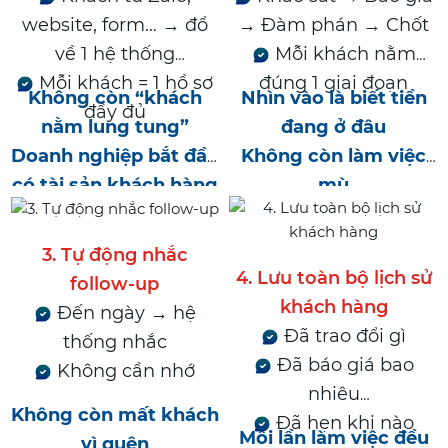
website, form… → đổ
→ Đàm phán → Chốt
về 1 hệ thống
Mỗi khách nằm
Mỗi khách = 1 hồ sơ
đúng 1 giai đoạn
Không còn “khách
Nhìn vào là biết tiền
đầy đủ
nằm lung tung”
đang ở đâu
Doanh nghiệp bắt đầu
Không còn làm việc
có tài sản khách hàng
mù
3. Tự động nhắc
4. Lưu toàn bộ lịch sử
follow-up
khách hàng
Đến ngày → hệ
Đã trao đổi gì
thống nhắc
Đã báo giá bao
Không cần nhớ
nhiêu
Không còn mất khách
Đã hẹn khi nào
Mỗi lần làm việc đều
vì quên