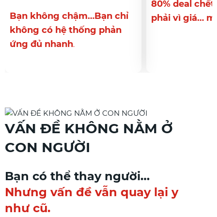
80% deal chết ở đây. Không
ậm…Bạn chỉ
phải vì giá… mà vì bị quên
thống phản
.
VẤN ĐỀ KHÔNG NẰM Ở
CON NGƯỜI
Bạn có thể thay người…
Nhưng vấn đề vẫn quay lại y
như cũ.