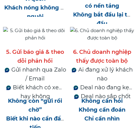
có nền tảng
Khách nóng không bị
Không bắt đầu lại từ
nguội
đầu
5. Gửi báo giá & theo
6. Chủ doanh nghiệp
dõi phản hồi
thấy được toàn bộ
Gửi nhanh qua Zalo
Ai đang xử lý khách
/ Email
nào
Biết khách có xem
Deal nào đang kẹt
hay không
Deal nào sắp chốt
Không còn “gửi rồi
Không cần hỏi
chờ”
Không cần đoán
Biết khi nào cần đẩy
Chỉ cần nhìn
tiếp