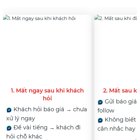
sau khi khách
2. Mất sau khi đã báo giá
ỏi
Gửi báo giá xong → không
áo giá → chưa
follow
Không biết khách đang
 → khách đi
cân nhắc hay đã bỏ