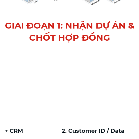
GIAI ĐOẠN 1: NHẬN DỰ ÁN &
CHỐT HỢP ĐỒNG
 Website + CRM
2. Customer ID / Da