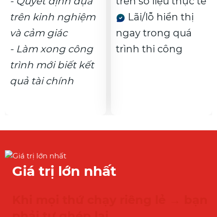
- Quyết định dựa
trên số liệu thực tế
trên kinh nghiệm
Lãi/lỗ hiển thị
và cảm giác
ngay trong quá
- Làm xong công
trình thi công
trình mới biết kết
quả tài chính
Giá trị lớn nhất
Khi mọi thứ chạy riêng lẻ → bạn
phải tự ghép lại