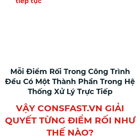
tiếp tục
Và quyết định… vẫn phải
đưa ra mỗi ngày nhưng dựa
trên cảm giác
Mỗi Điểm Rối Trong Công Trình
Đều Có Một Thành Phần Trong Hệ
Thống Xử Lý Trực Tiếp
VẬY CONSFAST.VN GIẢI
QUYẾT TỪNG ĐIỂM RỐI NHƯ
THẾ NÀO?