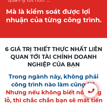
Mà là kiểm soát được lợi
nhuận của từng công trình.
6 GIÁ TRỊ THIẾT THỰC NHẤT LIÊN
QUAN TỚI TÀI CHÍNH DOANH
NGHIỆP CỦA BẠN
Trong ngành này, không phải
công trình nào làm cũng lời.
Nhưng nếu không biết nó đang
lỗ, thì chắc chắn bạn sẽ mất tiền