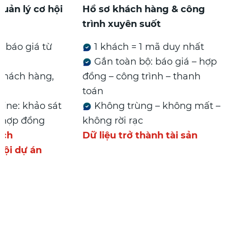
ch & quản lý cơ hội
Hồ sơ khách hàng & cô
nh
trình xuyên suốt
êu cầu báo giá từ
1 khách = 1 mã duy nh
Gắn toàn bộ: báo giá 
àn bộ khách hàng,
đồng – công trình – than
tư
toán
õi pipeline: khảo sát
Không trùng – không 
á → ký hợp đồng
không rời rạc
ất khách
Dữ liệu trở thành tài sả
ất cơ hội dự án