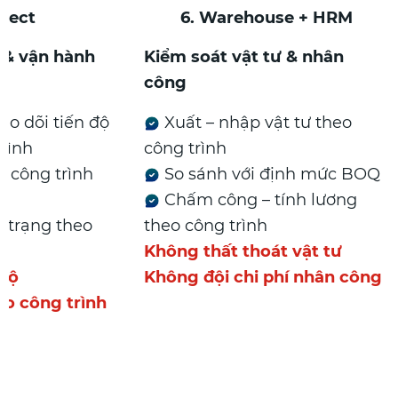
5. Project
6. Warehouse + HR
iến độ & vận hành
Kiểm soát vật tư & nhân
h
công
ệc – theo dõi tiến độ
Xuất – nhập vật tư the
 công trình
công trình
 nhiều công trình
So sánh với định mức
Chấm công – tính lươn
t tình trạng theo
theo công trình
 thực
Không thất thoát vật tư
 tiến độ
Không đội chi phí nhân 
ạy theo công trình