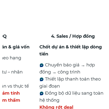
3. BOQ
4. Sales / Hợp đồn
t dự toán & giá vốn
Chốt dự án & thiết lập 
tiền
 toán theo hạng
Chuyển báo giá → hợ
ức vật tư – nhân
đồng → công trình
Thiết lập thanh toán t
h dự toán vs thực tế
giai đoạn
o giá cảm tính
Đồng bộ dữ liệu sang 
ội vốn âm thầm
hệ thống
Không rớt deal