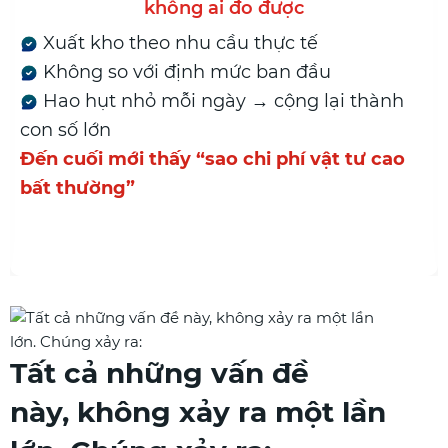
 ai đo được
h
 cầu thực tế
Tăng ca, làm th
h mức ban đầu
trình
ngày → cộng lại thành
Ghi nhận rời rạc: 
Không biết chính 
sao chi phí vật tư cao
Công trình nào 
nhiều nhất
Chi phí nhân côn
nhiêu
Tất cả những vấn đề
này, không xảy ra một lần