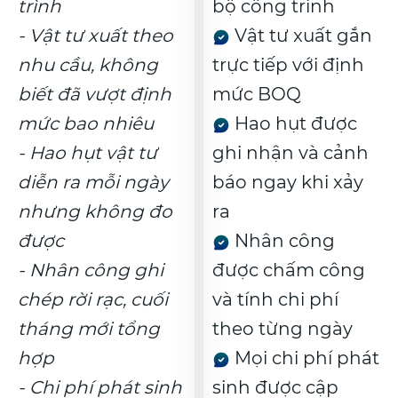
trình
bộ công trình
- Vật tư xuất theo
Vật tư xuất gắn
nhu cầu, không
trực tiếp với định
biết đã vượt định
mức BOQ
mức bao nhiêu
Hao hụt được
- Hao hụt vật tư
ghi nhận và cảnh
diễn ra mỗi ngày
báo ngay khi xảy
nhưng không đo
ra
được
Nhân công
- Nhân công ghi
được chấm công
chép rời rạc, cuối
và tính chi phí
tháng mới tổng
theo từng ngày
hợp
Mọi chi phí phát
- Chi phí phát sinh
sinh được cập