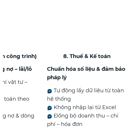
ài chính công trình)
8. Thuế & Kế toán
 – công nợ – lãi/lỗ
Chuẩn hóa số liệu & đảm
pháp lý
 chi phí vật tư –
g
Tự động lấy dữ liệu từ 
 thanh toán theo
hệ thống
Không nhập lại từ Exce
oát công nợ & dòng
Đồng bộ doanh thu – c
phí – hóa đơn