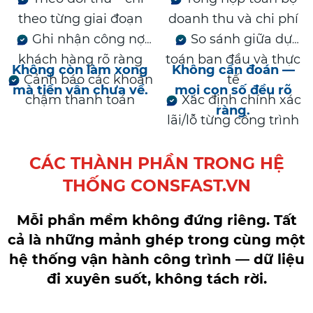
theo từng giai đoạn
doanh thu và chi phí
Ghi nhận công nợ
So sánh giữa dự
khách hàng rõ ràng
toán ban đầu và thực
Không còn làm xong
Không cần đoán —
Cảnh báo các khoản
tế
mà tiền vẫn chưa về.
mọi con số đều rõ
chậm thanh toán
Xác định chính xác
ràng.
lãi/lỗ từng công trình
CÁC THÀNH PHẦN TRONG HỆ
THỐNG CONSFAST.VN
Mỗi phần mềm không đứng riêng. Tất
cả là những mảnh ghép trong cùng một
hệ thống vận hành công trình — dữ liệu
đi xuyên suốt, không tách rời.