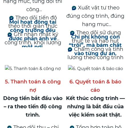
hạng mục, từng đội thi
Xuất vật tư theo
công
đúng công trình, đúng
Theo dõi tiến độ
Mọi hoạt động tại
hạng mục
theo thời gian thực
công trường đều
Theo dõi sử dụng
Ghi nhận nhật ký
Chi phí không còn
được phản ánh về
thực tế và hao hụt
công trình, khối lượng
“trôi”, mà bám chặt
một nơi.
Chấm công và tính
thực tế
vào từng dự án.
lương theo công trình
5. Thanh toán & công
6. Quyết toán & báo
nợ
cáo
Dòng tiền bắt đầu vào
Kết thúc công trình —
– ra theo tiến độ công
nhưng là bắt đầu của
trình.
việc kiểm soát thật.
Theo dõi thu – chi
Tổng hợp toàn bộ