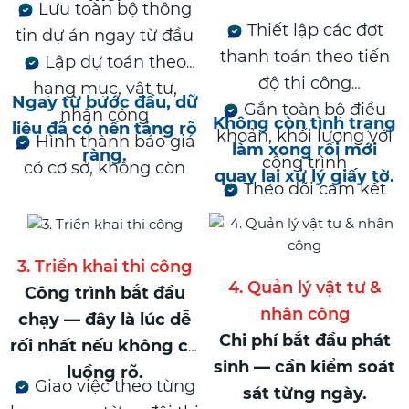
Lưu toàn bộ thông
Thiết lập các đợt
tin dự án ngay từ đầu
thanh toán theo tiến
Lập dự toán theo
độ thi công
hạng mục, vật tư,
Ngay từ bước đầu, dữ
Gắn toàn bộ điều
nhân công
Không còn tình trạng
liệu đã có nền tảng rõ
khoản, khối lượng với
Hình thành báo giá
làm xong rồi mới
ràng.
công trình
có cơ sở, không còn
quay lại xử lý giấy tờ.
Theo dõi cam kết
cảm tính
ngay từ khi bắt đầu
3. Triển khai thi công
4. Quản lý vật tư &
Công trình bắt đầu
nhân công
chạy — đây là lúc dễ
Chi phí bắt đầu phát
rối nhất nếu không có
sinh — cần kiểm soát
luồng rõ.
Giao việc theo từng
sát từng ngày.