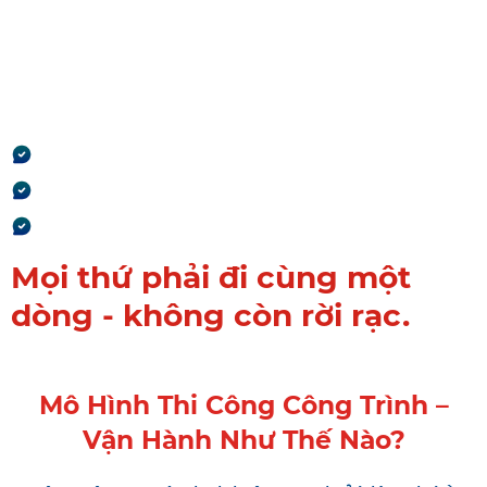
nhất.
Báo giá → Hợp đồng → Thi
công → Thanh toán → Quyết
toán
Không nhập lại
Không lệch số
Không mất dữ liệu
Mọi thứ phải đi cùng một
dòng - không còn rời rạc.
Mô Hình Thi Công Công Trình –
Vận Hành Như Thế Nào?