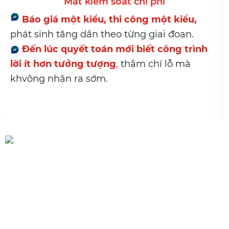
ất kiểm soát chi phí
ột kiểu, thi công một kiểu,
Xuất – nhậ
ng dần theo từng giai đoạn.
kho và công t
uyết toán mới biết công trình
Hao hụt có
ưởng tượng
,
thậm chí lỗ mà
nguyên nhân
 ra sớm.
trình và hạng
Đã đến lúc cần tư duy theo
hệ thống
Không phải làm nhiều hơn. Mà là
làm đúng trong một luồng duy