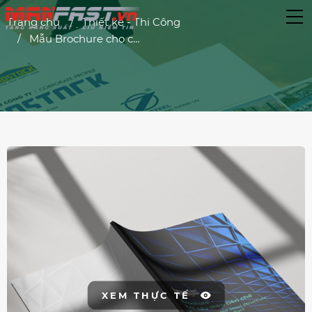
Trang chủ
Thiết kế - Thi Công
Mẫu Brochure cho công ty thiết kế & thi công, lắp dựng kết cấu nhà thép tiền chế 114 trang
XEM THỰC TẾ