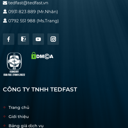
tedfast@tedfast.vn
0931 823 889 (Mr.Nhân)
0792 551 988 (Ms.Trang)
CÔNG TY TNHH TEDFAST
Trang chủ
Giới thiệu
Bảng giá dịch vụ