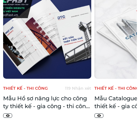
 CÔNG
119 Nhận xét
THIẾT KẾ - THI CÔNG
119 Nhận 
năng lực cho công
Mẫu Catalogue cho công ty
- gia công - thi công
thiết kế - gia công - thi công
p, nhà thép tiền
Nhôm kính 76 trang
g